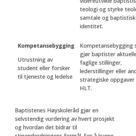
videreutvikle baptisti
teologi og styrke teol
samtale og baptistisk
identitet.
Kompetansebygging
Kompetansebygging
gjør baptister aktuell
Utrustning av
faglige stillinger,
student eller forsker
lederstillinger eller an
til tjeneste og ledelse
strategiske oppgaver
HLT.
Baptistenes Høyskoleråd gjør en
selvstendig vurdering av hvert prosjekt
og hvordan det bidrar til
stipendordningens formål. For å kunne