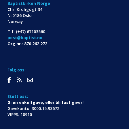
Baptistkirken Norge
Chr. Krohgs gt 34
N-0186 Oslo
Norway
Tlf. (+47) 67103560
post@baptist.no
Org.nr.: 870 262 272
Følg oss:
Støtt oss:
Gi en enkeltgave, eller bli fast giver!
Gavekonto: 3000.15.93672
VIPPS: 10910