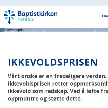
Ikkevoldspris
Om
Vårt ønske er en fredeligere verden
Ikkevoldsprisen retter oppmerkso
ikkevold som redskap. Ved å løfte f
og støtte dette.
IKKEVOLDSPRISEN
Vårt ønske er en fredeligere verden.
Ikkevoldsprisen retter oppmerksomh
ikkevold som redskap. Ved å løfte fra
oppmuntre og støtte dette.