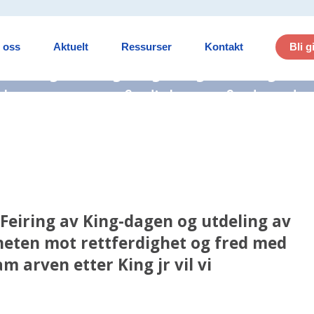
en
Bli g
 oss
Aktuelt
Ressurser
Kontakt
. Feiring av King-dagen og utdeling av
mheten mot rettferdighet og fred med
ram arven etter King jr vil vi oppmuntre
 Feiring av King-dagen og utdeling av
eten mot rettferdighet og fred med
m arven etter King jr vil vi