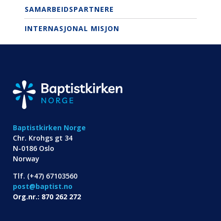
SAMARBEIDSPARTNERE
INTERNASJONAL MISJON
Baptistkirken Norge
Chr. Krohgs gt 34
N-0186 Oslo
Norway
Tlf. (+47) 67103560
post@baptist.no
Org.nr.: 870 262 272