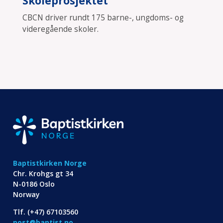
Skoleprosjektet
CBCN driver rundt 175 barne-, ungdoms- og
videregående skoler.
Baptistkirken Norge
Chr. Krohgs gt 34
N-0186 Oslo
Norway
Tlf. (+47) 67103560
post@baptist.no