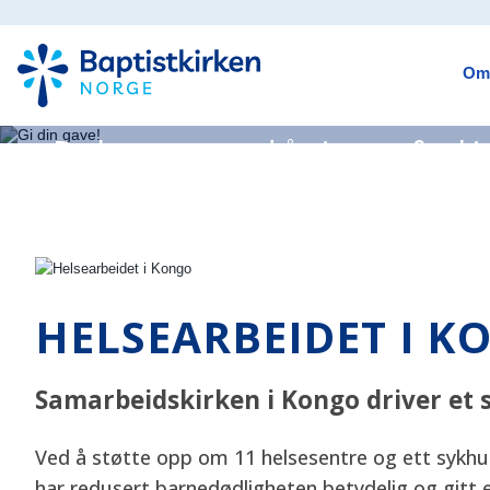
Gi din gave!
Om
Du kan være med å gjøre en forskj
misjonsarbeidet til Baptistkirken N
HELSEARBEIDET I K
Samarbeidskirken i Kongo driver et s
Ved å støtte opp om 11 helsesentre og ett sykhus b
har redusert barnedødligheten betydelig og gitt e