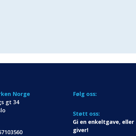
irken Norge
Følg oss:
gs gt 34
lo
Støtt oss:
Gi en enkeltgave, eller 
giver!
 67103560