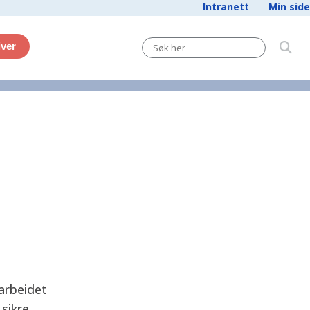
Intranett
Min side
iver
 arbeidet
sikre