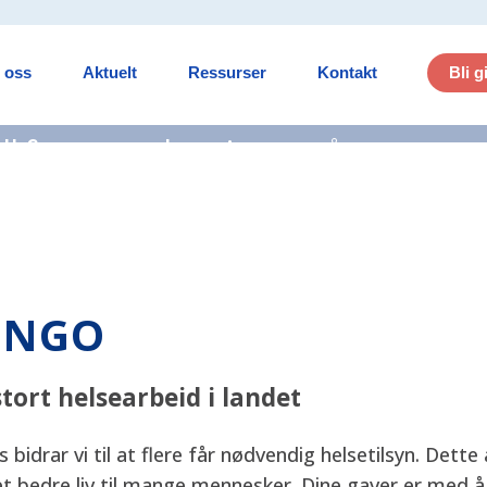
Bli g
 oss
Aktuelt
Ressurser
Kontakt
ell for mennesker gjennom å støtte
orge.
ONGO
tort helsearbeid i landet
idrar vi til at flere får nødvendig helsetilsyn. Dette
t bedre liv til mange mennesker. Dine gaver er med å 