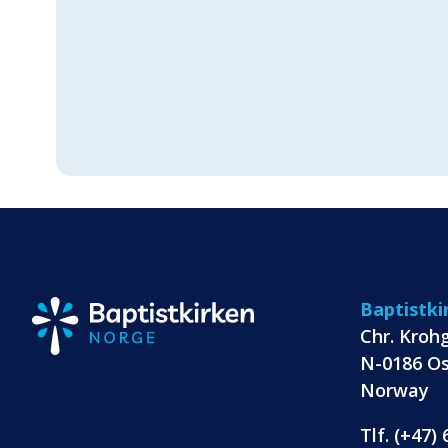
Baptistk
Chr. Kroh
N-0186 Os
Norway
Tlf. (+47)