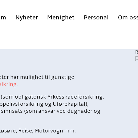
em
Nyheter
Menighet
Personal
Om os
R
er har mulighet til gunstige
sikring
.
 (som obligatorisk Yrkesskadeforsikring,
ppelivsforsikring og Uførekapital),
dsinnsats (som ansvar ved dugnader og
 Løsøre, Reise, Motorvogn mm.