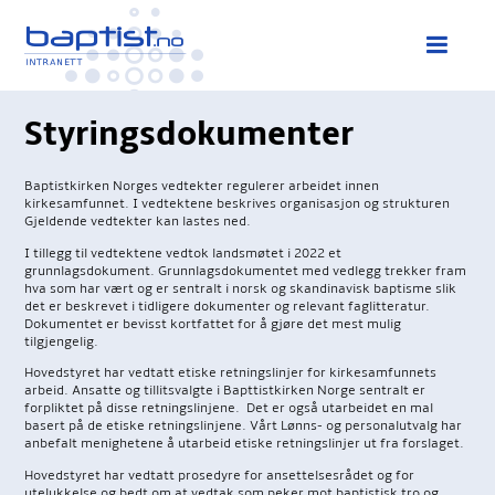
Styringsdokumenter
Baptistkirken Norges vedtekter regulerer arbeidet innen
kirkesamfunnet. I vedtektene beskrives organisasjon og strukturen
Gjeldende vedtekter kan lastes ned.
I tillegg til vedtektene vedtok landsmøtet i 2022 et
grunnlagsdokument. Grunnlagsdokumentet med vedlegg trekker fram
hva som har vært og er sentralt i norsk og skandinavisk baptisme slik
det er beskrevet i tidligere dokumenter og relevant faglitteratur.
Dokumentet er bevisst kortfattet for å gjøre det mest mulig
tilgjengelig.
Hovedstyret har vedtatt etiske retningslinjer for kirkesamfunnets
arbeid. Ansatte og tillitsvalgte i Bapttistkirken Norge sentralt er
forpliktet på disse retningslinjene. Det er også utarbeidet en mal
basert på de etiske retningslinjene. Vårt Lønns- og personalutvalg har
anbefalt menighetene å utarbeid etiske retningslinjer ut fra forslaget.
Hovedstyret har vedtatt prosedyre for ansettelsesrådet og for
utelukkelse og bedt om at vedtak som peker mot baptistisk tro og