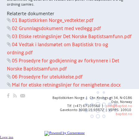
ordning samles.
Relaterte dokumenter
01 Baptistkirken Norge_vedtekter.pdf
02 Grunnlagsdokument med vedlegg.pdf
03 Etiske retningslinjer Det Norske Baptistsamfunn.pdf
04 Vedtak i landsmøtet om Baptistisk tro og
ordning.pdf
05 Prosedyre for godkjenning av forkynnere i Det
Norske Baptistsamfunn.pdf
06 Prosedyre for utelukkelse.pdf
Mal for etiske retningslinjer for menighetene.docx
Baptistkirken Norge | Chr. Krohgs gt 34, N-0186
Oslo, Norway
Tlf. (+47) 67103560 |
post@baptist.no
Gavekonto 3000.15.93672 | VIPPS: 10910
baptist.no
Logg inn