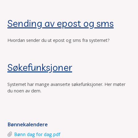
Sending av epost og sms
Hvordan sender du ut epost og sms fra systemet?
Søkefunksjoner
Kontroll av
Registrering av
Hvordan søke etter
Sending av epost og
Oppsett av sms fra
Hvordan melde ut
medlemsstatus
skattefrie gaver
personnummer?
sms
medlem.baptist.no
Søkefunksjoner
et medlem?
Systemet har mange avanserte søkefunksjoner. Her møter
du noen av dem.
Bønnekalendere
Bønn dag for dag.pdf