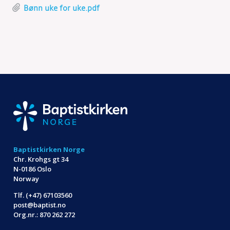
Bønn uke for uke.pdf
Baptistkirken Norge
Chr. Krohgs gt 34
N-0186 Oslo
Norway
Tlf. (+47) 67103560
post@baptist.no
Org.nr.: 870 262 272